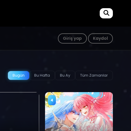
Giriş yap
Kaydol
Bugün
Bu Hafta
Bu Ay
Tüm Zamanlar
4