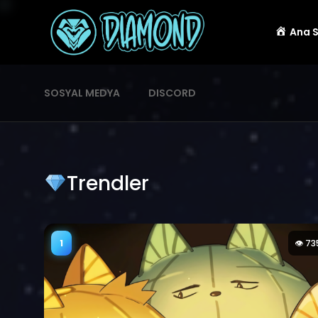
Ana 
SOSYAL MEDYA
DISCORD
Trendler
1
👁 73