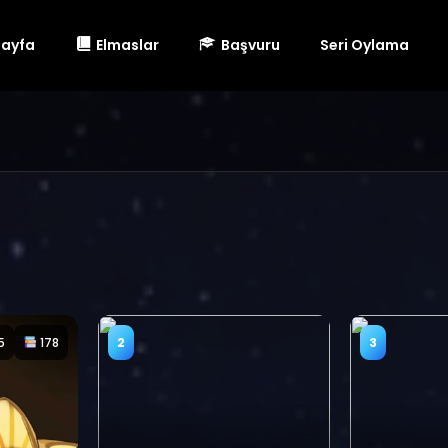
Sayfa
Elmaslar
Başvuru
Seri Oylama
5
178
2
3