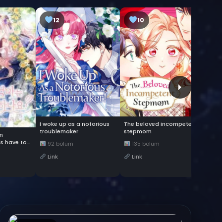
12
10
The beloved incompetent
I woke up as a notorious
stepmom
troublemaker
in
I lo
s have to
135 bölüm
92 bölüm
60
Link
Link