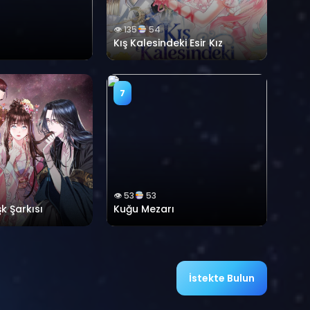
👁 135
54
Kış Kalesindeki Esir Kız
7
👁 53
53
k Şarkısı
Kuğu Mezarı
İstekte Bulun