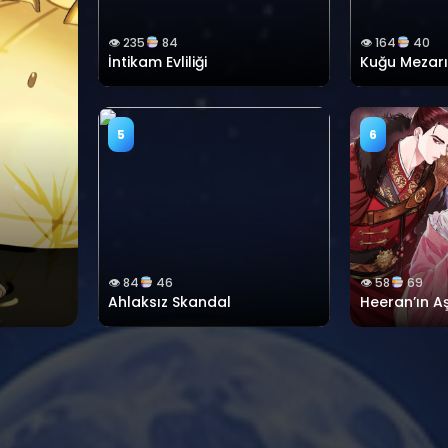
👁 235
84
👁 164
40
İntikam Evliliği
Kuğu Mezarı
5
6
👁 84
46
👁 58
69
Ahlaksız Skandal
Heeran’ın Aş