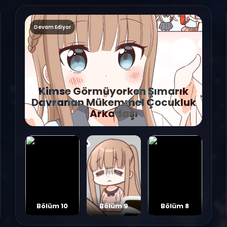
Devam Ediyor
Kimse Görmüyorken Şımarık
Davranan Mükemmel Çocukluk
Arkadaşı
Bölüm 10
Bölüm 9
Bölüm 8