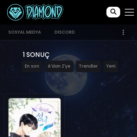
SOSYAL MEDYA
DISCORD
1 SONUÇ
En son
A'dan Z'ye
Trendler
Yeni