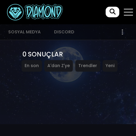
SOSYAL MEDYA
DISCORD
0 SONUÇLAR
En son
A'dan Z'ye
Trendler
Yeni