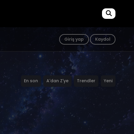
Giriş yap
Kaydol
En son
A'dan Z'ye
Trendler
Yeni