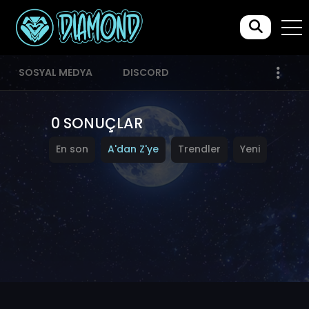
SOSYAL MEDYA
DISCORD
0 SONUÇLAR
En son
A'dan Z'ye
Trendler
Yeni