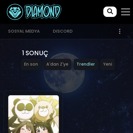
SOSYAL MEDYA
DISCORD
1 SONUÇ
En son
A'dan Z'ye
Trendler
Yeni