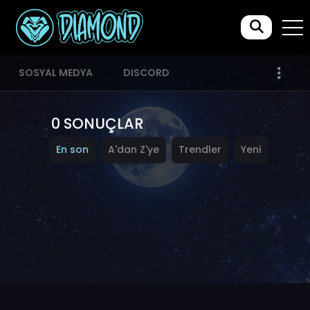
SOSYAL MEDYA
DISCORD
0 SONUÇLAR
En son
A'dan Z'ye
Trendler
Yeni