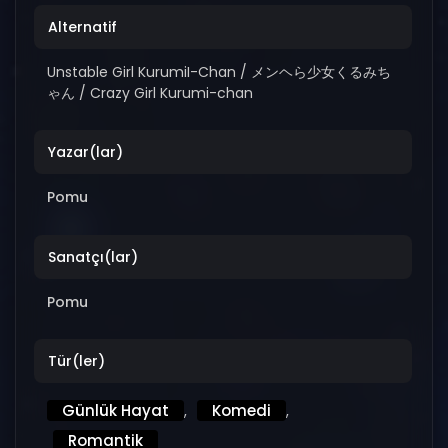
Alternatif
Unstable Girl KurumiI-Chan / メンヘら少女くるみち
ゃん / Crazy Girl Kurumi-chan
Yazar(lar)
Pomu
Sanatçı(lar)
Pomu
Tür(ler)
Günlük Hayat
Komedi
,
,
Romantik