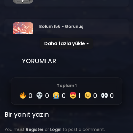
Bölüm 156 - Görünüş
Kasım 4, 2021
208
Daha fazla yükle
YORUMLAR
Bölüm 155 - Evde Kalın
Kasım 4, 2021
232
Toplam
1
0
0
0
1
0
0
Bir yanıt yazın
You must
Register
or
Login
to post a comment.