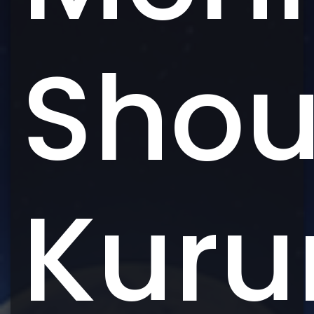
Shou
Kuru