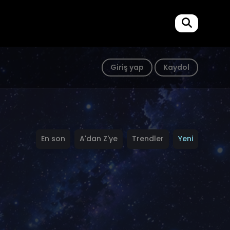
Giriş yap
Kaydol
En son
A'dan Z'ye
Trendler
Yeni