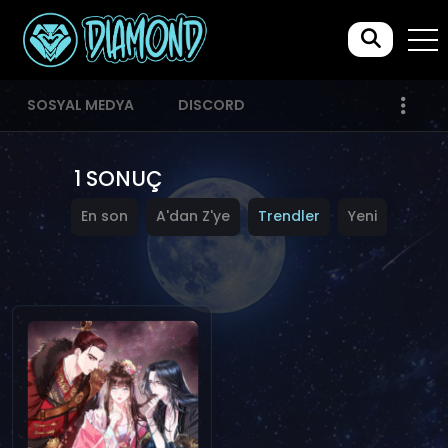
SOSYAL MEDYA
DISCORD
1 SONUÇ
En son
A'dan Z'ye
Trendler
Yeni